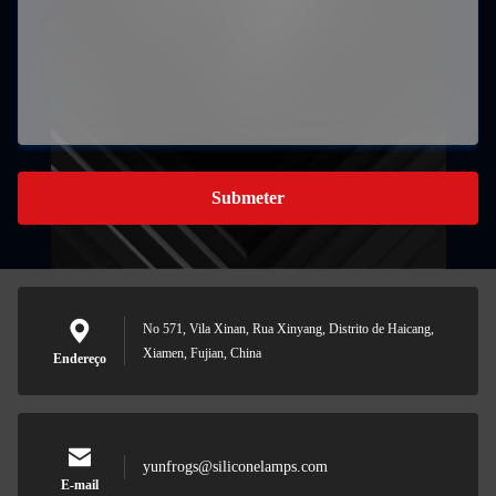
Submeter
No 571, Vila Xinan, Rua Xinyang, Distrito de Haicang,
Xiamen, Fujian, China
Endereço
yunfrogs@siliconelamps.com
E-mail