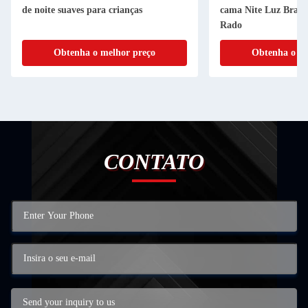
de noite suaves para crianças
cama Nite Luz Bran
Rado
Obtenha o melhor preço
Obtenha o me
CONTATO