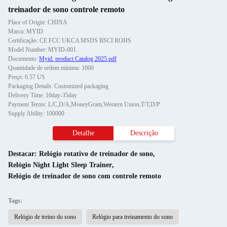
treinador de sono controle remoto
Place of Origin: CHINA
Marca: MYID
Certificação: CE FCC UKCA MSDS BSCI ROHS
Model Number: MYID-001
Documento:
Myid. product Catalog 2025.pdf
Quantidade de ordem mínima: 1000
Preço: 6.57 US
Packaging Details: Customized packaging
Delivery Time: 10day-35day
Payment Terms: L/C,D/A,MoneyGram,Western Union,T/T,D/P
Supply Ability: 100000
Detalhe
Descrição
Destacar:
Relógio rotativo de treinador de sono
,
Relógio Night Light Sleep Trainer
,
Relógio de treinador de sono com controle remoto
Tags:
Relógio de treino do sono
Relógio para treinamento do sono